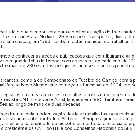
e tudo o que é importante para a melhor atuação do trabalhador 
o setor no Brasil. No livro “25 Anos pelo Transporte”, divulgado
a sua criação, em 1993. Também estão reunidos os trabalhos ma
L.
 tempo e conhecer as ações e publicações que contribuíram e ain
 traz uma grande linha do tempo, com os marcos de cada ano, de 1
 e mais de 280 estudos, pesquisas, análises e outros produtos
rcantes, como a do Campeonato de Futebol de Campo, com a par
tual Parque Novo Mundo, que começou a funcionar em 1994, em Sã
e registros das áreas técnicas, consultas a fotos e documentos d
 revista CNT Transporte Atual, lançada em 1995, também foram
uições ao longo de mais de duas décadas.
aestrutura, pela modernização das leis trabalhistas, pela melhoria
os historicamente por todo o Sistema. “Sempre agimos na vang
, a melhoria da qualidade do diesel, o aumento da eficiência ene
iz o presidente da CNT, do ITL e dos Conselhos Nacionais do SES