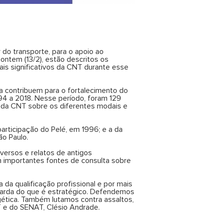
do transporte, para o apoio ao
 ontem (13/2), estão descritos os
is significativos da CNT durante esse
da contribuem para o fortalecimento do
994 a 2018. Nesse período, foram 129
 da CNT sobre os diferentes modais e
ticipação do Pelé, em 1996; e a da
o Paulo.
iversos e relatos de antigos
 importantes fontes de consulta sobre
 da qualificação profissional e por mais
uarda do que é estratégico. Defendemos
rgética. Também lutamos contra assaltos,
T e do SENAT, Clésio Andrade.