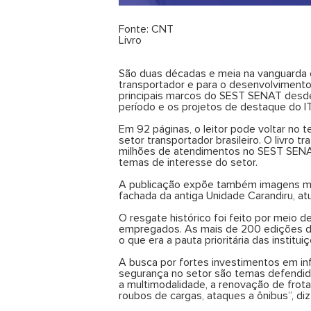
Fonte: CNT
Livro
São duas décadas e meia na vanguarda d
transportador e para o desenvolvimento d
principais marcos do SEST SENAT desde 
período e os projetos de destaque do IT
Em 92 páginas, o leitor pode voltar no
setor transportador brasileiro. O livro
milhões de atendimentos no SEST SENAT
temas de interesse do setor.
A publicação expõe também imagens ma
fachada da antiga Unidade Carandiru, a
O resgate histórico foi feito por meio d
empregados. As mais de 200 edições da
o que era a pauta prioritária das instit
A busca por fortes investimentos em infr
segurança no setor são temas defendid
a multimodalidade, a renovação de frota
roubos de cargas, ataques a ônibus”, d