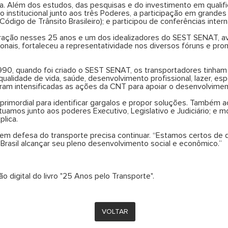
a. Além dos estudos, das pesquisas e do investimento em qualificaç
ão institucional junto aos três Poderes, a participação em grande
digo de Trânsito Brasileiro); e participou de conferências intern
ração nesses 25 anos e um dos idealizadores do SEST SENAT, a
ionais, fortaleceu a representatividade nos diversos fóruns e pr
1990, quando foi criado o SEST SENAT, os transportadores tinham
qualidade de vida, saúde, desenvolvimento profissional, lazer, esp
ram intensificadas as ações da CNT para apoiar o desenvolviment
primordial para identificar gargalos e propor soluções. També
uamos junto aos poderes Executivo, Legislativo e Judiciário; e 
lica.
em defesa do transporte precisa continuar. “Estamos certos de 
 Brasil alcançar seu pleno desenvolvimento social e econômico.”
o digital do livro "25 Anos pelo Transporte".
VOLTAR