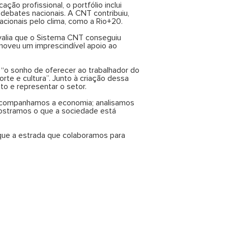
ão profissional, o portfólio inclui
s debates nacionais. A CNT contribuiu,
acionais pelo clima, como a Rio+20.
valia que o Sistema CNT conseguiu
omoveu um imprescindível apoio ao
 “o sonho de oferecer ao trabalhador do
orte e cultura”. Junto à criação dessa
o e representar o setor.
m acompanhamos a economia; analisamos
mostramos o que a sociedade está
que a estrada que colaboramos para