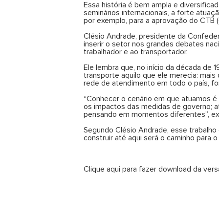
Essa história é bem ampla e diversificad
seminários internacionais, a forte atuaç
por exemplo, para a aprovação do CTB (Có
Clésio Andrade, presidente da Confede
inserir o setor nos grandes debates nac
trabalhador e ao transportador.
Ele lembra que, no início da década de 
transporte aquilo que ele merecia: mais 
rede de atendimento em todo o país, fo
“Conhecer o cenário em que atuamos é 
os impactos das medidas de governo; at
pensando em momentos diferentes”, exp
Segundo Clésio Andrade, esse trabalho 
construir até aqui será o caminho para o
Clique
aqui
para fazer download da versã