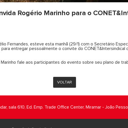
nvida Rogério Marinho para o CONET&Int
io Fernandes, esteve esta manhã (29/1) com o Secretário Especia
, para entregar pessoalmente o convite do CONET&Intersindical q
Marinho fale aos participantes do evento sobre seu plano de trab
VOLTAR
ndar, sala 610, Ed. Emp. Trade Office Center, Miramar - João Pess