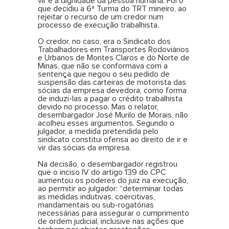
vir e a dignidade da pessoa humana. Foi o
que decidiu a 6ª Turma do TRT mineiro, ao
rejeitar o recurso de um credor num
processo de execução trabalhista.
O credor, no caso, era o Sindicato dos
Trabalhadores em Transportes Rodoviários
e Urbanos de Montes Claros e do Norte de
Minas, que não se conformava com a
sentença que negou o seu pedido de
suspensão das carteiras de motorista das
sócias da empresa devedora, como forma
de induzi-las a pagar o crédito trabalhista
devido no processo. Mas o relator,
desembargador José Murilo de Morais, não
acolheu esses argumentos. Segundo o
julgador, a medida pretendida pelo
sindicato constitui ofensa ao direito de ir e
vir das sócias da empresa.
Na decisão, o desembargador registrou
que o inciso IV do artigo 139 do CPC
aumentou os poderes do juiz na execução,
ao permitir ao julgador: “determinar todas
as medidas indutivas, coercitivas,
mandamentais ou sub-rogatórias
necessárias para assegurar o cumprimento
de ordem judicial, inclusive nas ações que