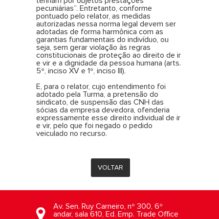
tenham por objetos prestações
pecuniárias”. Entretanto, conforme
pontuado pelo relator, as medidas
autorizadas nessa norma legal devem ser
adotadas de forma harmônica com as
garantias fundamentais do indivíduo, ou
seja, sem gerar violação às regras
constitucionais de proteção ao direito de ir
e vir e a dignidade da pessoa humana (arts.
5º, inciso XV e 1º, inciso III).
E, para o relator, cujo entendimento foi
adotado pela Turma, a pretensão do
sindicato, de suspensão das CNH das
sócias da empresa devedora, ofenderia
expressamente esse direito individual de ir
e vir, pelo que foi negado o pedido
veiculado no recurso.
VOLTAR
Av. Sen. Ruy Carneiro, nº 300, 6º
andar, sala 610, Ed. Emp. Trade Office