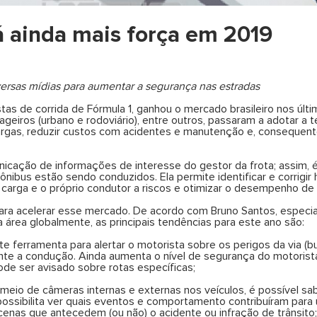
á ainda mais força em 2019
versas mídias para aumentar a segurança nas estradas
istas de corrida de Fórmula 1, ganhou o mercado brasileiro nos 
ageiros (urbano e rodoviário), entre outros, passaram a adotar a t
cargas, reduzir custos com acidentes e manutenção e, consequen
icação de informações de interesse do gestor da frota; assim,
ônibus estão sendo conduzidos. Ela permite identificar e corrigir 
carga e o próprio condutor a riscos e otimizar o desempenho de 
ra acelerar esse mercado. De acordo com Bruno Santos, especiali
 área globalmente, as principais tendências para este ano são:
e ferramenta para alertar o motorista sobre os perigos da via (bu
te a condução. Ainda aumenta o nível de segurança do motorista
ode ser avisado sobre rotas específicas;
meio de câmeras internas e externas nos veículos, é possível s
 possibilita ver quais eventos e comportamento contribuíram par
cenas que antecedem (ou não) o acidente ou infração de trânsito;