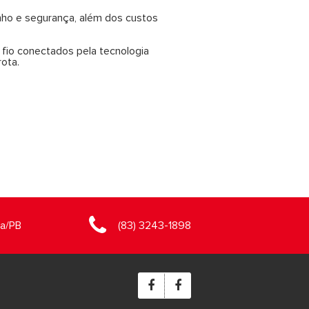
nho e segurança, além dos custos
 fio conectados pela tecnologia
rota.
oa/PB
(83) 3243-1898