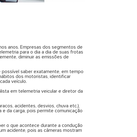
últimos anos. Empresas dos segmentos de
elemetria para o dia a dia de suas frotas
temente, diminuir as emissões de
 é possível saber exatamente, em tempo
hábitos dos motoristas, identificar
cada veículo.
sta em telemetria veicular e diretor da
racos, acidentes, desvios, chuva etc.),
 e da carga, pois permite comunicação
aber o que acontece durante a condução
a um acidente, pois as câmeras mostram