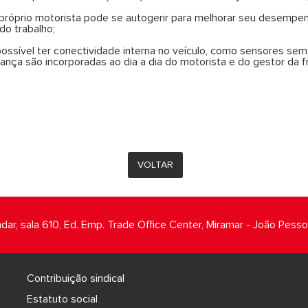
o próprio motorista pode se autogerir para melhorar seu desempe
do trabalho;
ssível ter conectividade interna no veículo, como sensores sem
ança são incorporadas ao dia a dia do motorista e do gestor da f
VOLTAR
ndar, sala 610, Ed. Emp. Trade Office Center, Miramar - João Pess
Contribuição sindical
Estatuto social